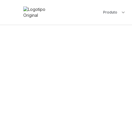
Produto
A Broadvoice
de comun