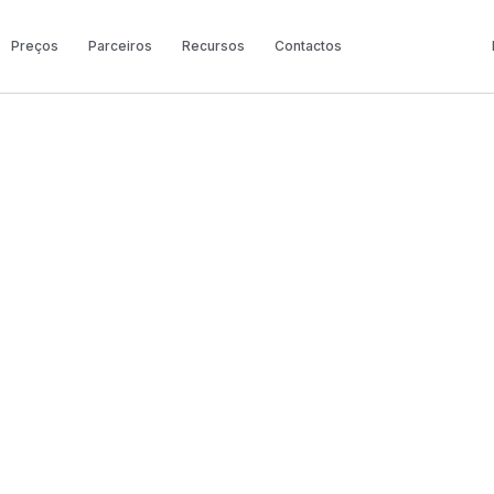
Preços
Parceiros
Recursos
Contactos
BROADVOICE
Nós
Sobre
 ajuda empresas a conectarem-se aos seus cli
icações na cloud e de tecnologia CCaaS basea