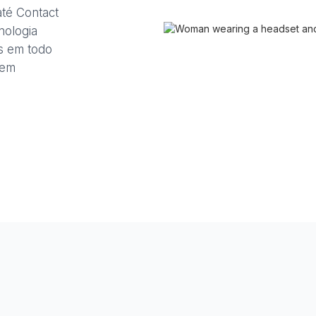
té Contact
nologia
s em todo
sem