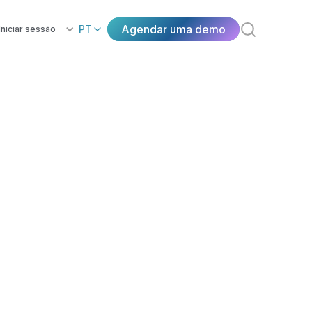
Agendar uma demo
PT
Iniciar sessão
entes através
da em IA.