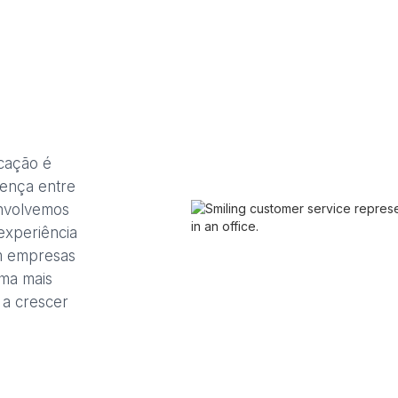
cação é
rença entre
envolvemos
experiência
am empresas
rma mais
 a crescer