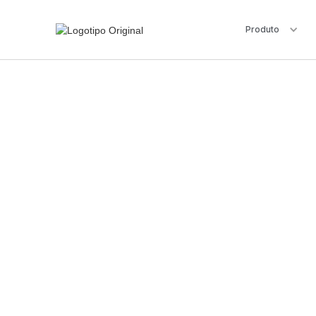
Produto
Junta-te a um
mais intelig