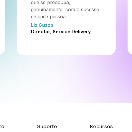
internacional que me desafia e
me inspira constantemente.
Virgilio Muelas
Channel Manager,
International Sales
to
Suporte
Recursos