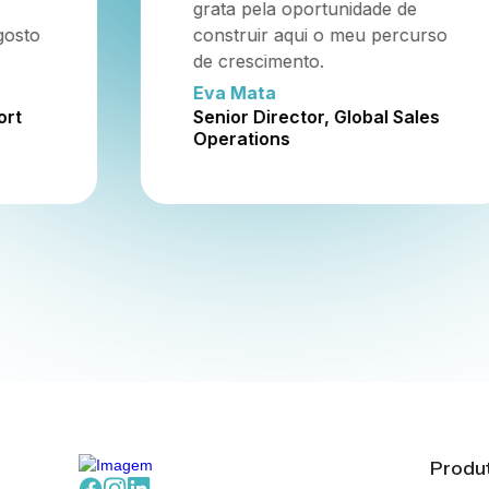
de
que se preocupa,
rcurso
genuinamente, com o sucesso
de cada pessoa.
Liz Guzzo
Sales
Director, Service Delivery
Produ