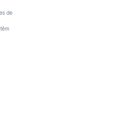
es de
ntêm