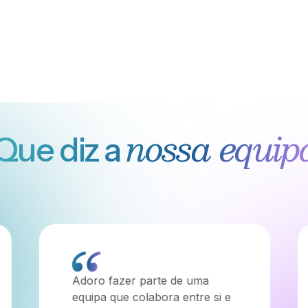
nossa equip
Que diz a
O que mais valorizo é fazer
parte de um ambiente