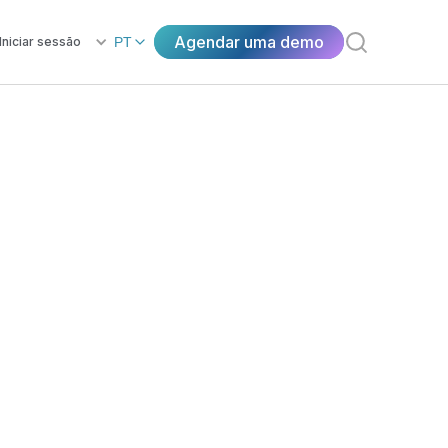
Agendar uma demo
Iniciar sessão
PT
ias de cliente
encia os seus