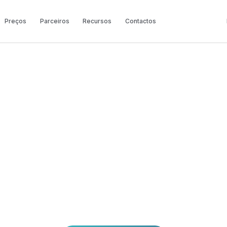
Preços
Parceiros
Recursos
Contactos
CAREERS
Trabalhar na
Broadvoice
a equipa global que está a construir experiênc
entes, enquanto valoriza as suas equipas e pot
pontos fortes.