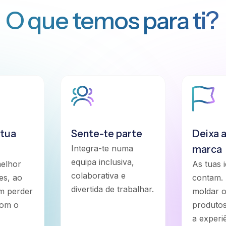
O que temos para ti?
 tua
Sente-te parte
Deixa a
Integra-te numa
marca
equipa inclusiva,
melhor
As tuas i
colaborativa e
es, ao
contam. 
divertida de trabalhar.
em perder
moldar 
com o
produtos
a experi