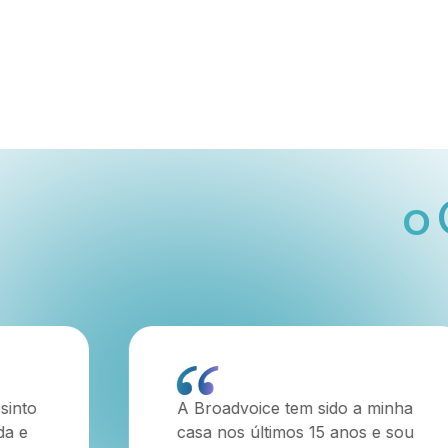
o 
 minha
Adoro fazer parte de uma
 e sou
equipa que colabora entre si e