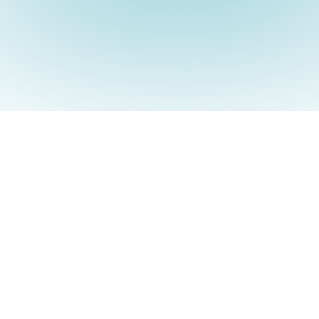
Como é que isso melhora a FCR 
(taxa de resolução no primeiro 
contacto)?
Pronto para
transformar a sua
CX?
Junte-se a milhares de equipas que oferecem
experiências excepcionais aos clientes com a
Broadvoice.