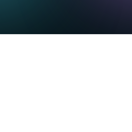
The days of long hold times, robotic scripts, and
disconnected service experiences are over. (Cue
the collective sigh of relief.) Today’s customers
expect speed, personalization, and consistency
across every interaction—whether they call in,
message on social media, or use self-service
options.The difference between good and great
customer care lies in execution. Simply answering
customer inquiries is no longer enough. You must
anticipate needs, reduce friction, and deliver