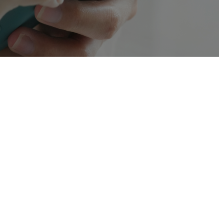
The 10-digit long code (10DLC) registration and
campaign validation is taking over business SMS,
creating a safer, less spammy playing field for
texting. But the process to 10DLC compliance can
be complicated, so we’re here to break it
down.Over the last couple of years, the national
mobile carriers (think Verizon, AT&T, and T-
Mobile) have worked to create a program to
regulate business texting. Essentially, they want to
prevent spammers from taking advantage of