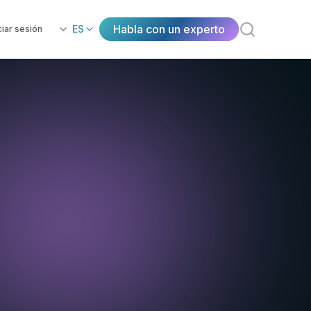
Habla con un experto
ES
ciar sesión