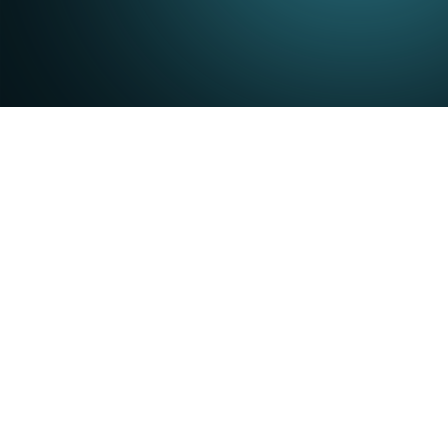
Las nuevas capacidades de IA refuerzan l
conversacional en tiempo real para Conta
MADRID — 3 de junio de 2026 —
Broad
lanzamiento de
GoEngage
y
AI Analyst
,
GoEngage automatiza las interacciones de
y responsables de Contact Center obtener
decontrol.
“El futuro de la experiencia de cliente 