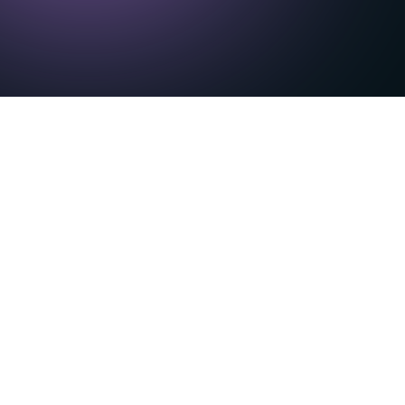
matización de voz y análisis
teligencia artificial, ha anunciado el
as que AI Analyst permite a supervisores
idad de consultar informes o paneles
o en una IA que comprenda, actúe y