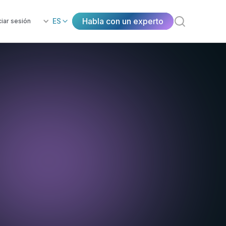
Habla con un experto
ES
ciar sesión