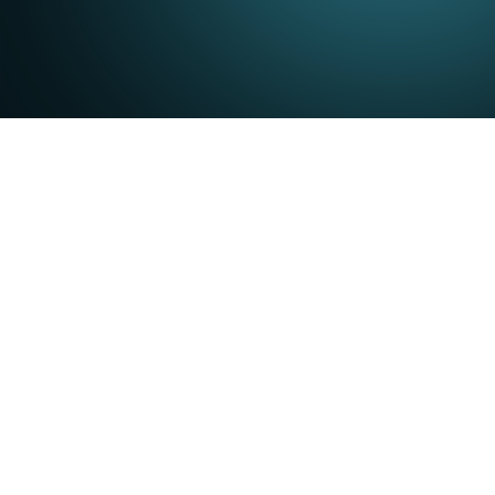
Cómo la inteligen
transformando la
Hoy en día, los clientes esperan respuest
creciente para aumentar la eficiencia opera
Por este motivo, y
según Gartner
, el 91 %
esta presión se refleja en la creciente 
alternar entre el CRM, la herramienta de t